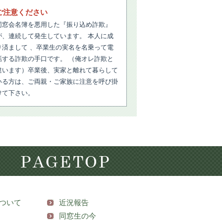
ご注意ください
同窓会名簿を悪用した『振り込め詐欺』
が、連続して発生しています。 本人に成
り済まして 、卒業生の実名を名乗って電
話する詐欺の手口です。 （俺オレ詐欺と
違います）卒業後、実家と離れて暮らして
いる方は、ご両親・ご家族に注意を呼び掛
けて下さい。
ついて
近況報告
同窓生の今